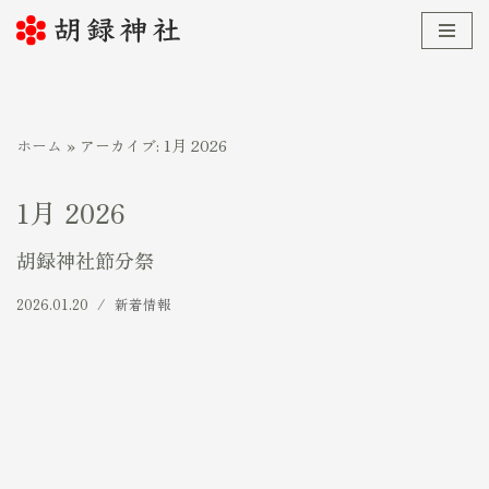
コ
ン
テ
ホーム
»
アーカイブ: 1月 2026
ン
1月 2026
ツ
へ
胡録神社節分祭
ス
2026.01.20
新着情報
キ
ッ
プ